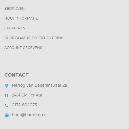
BEDRIJVEN
HOUT INFORMATIE
VACATURES
DUURZAAMHEIDSCERTIFICERING
ACCOUNT GEGEVENS
CONTACT
Hertog van Beijerenstraat 2a
room
2461 EM Ter Aar
map
0172-604073
call
hout@hameren.nl
mail