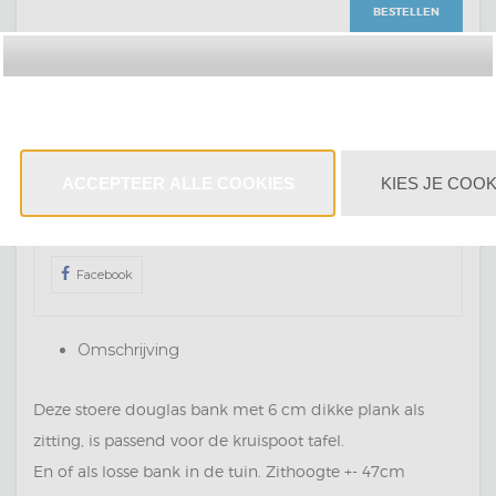
BESTELLEN
Op verlanglijst
Heeft u een vraag over dit product?
Stel ons uw vraag
ACCEPTEER ALLE COOKIES
KIES JE COOK
Mail
0031172604073
Whatsapp
Facebook
Omschrijving
Deze stoere douglas bank met 6 cm dikke plank als
zitting, is passend voor de kruispoot tafel.
En of als losse bank in de tuin. Zithoogte +- 47cm